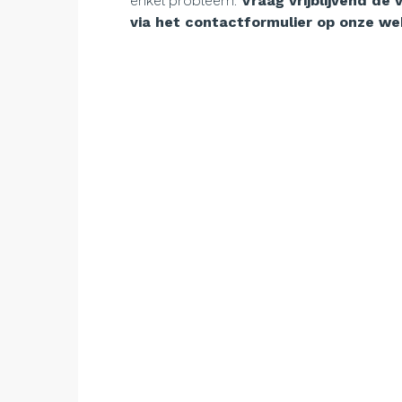
enkel probleem.
Vraag vrijblijvend d
via het contactformulier op onze we