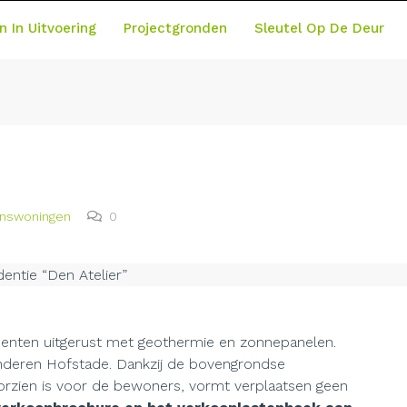
n In Uitvoering
Projectgronden
Sleutel Op De Deur
inswoningen
0
menten uitgerust met geothermie en zonnepanelen.
anderen Hofstade. Dankzij de bovengrondse
oorzien is voor de bewoners, vormt verplaatsen geen